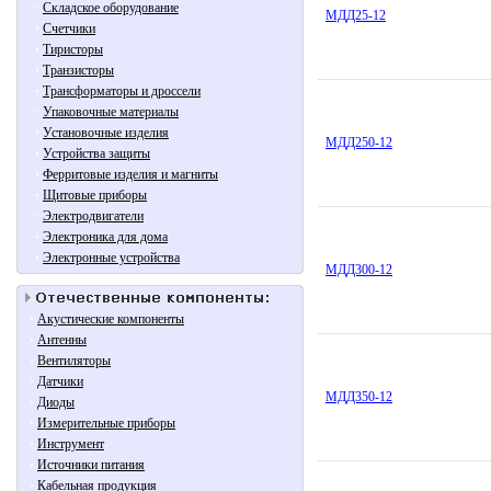
·
Складское оборудование
МДД25-12
·
Счетчики
·
Тиристоры
·
Транзисторы
·
Трансформаторы и дроссели
·
Упаковочные материалы
·
Установочные изделия
МДД250-12
·
Устройства защиты
·
Ферритовые изделия и магниты
·
Щитовые приборы
·
Электродвигатели
·
Электроника для дома
·
Электронные устройства
МДД300-12
·
Акустические компоненты
·
Антенны
·
Вентиляторы
·
Датчики
МДД350-12
·
Диоды
·
Измерительные приборы
·
Инструмент
·
Источники питания
·
Кабельная продукция