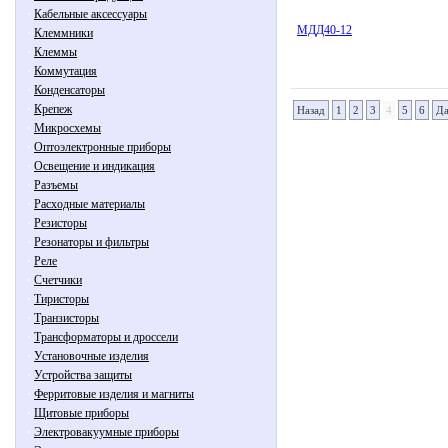
·
Кабельные аксессуары
МДД40-12
·
Клеммники
·
Клеммы
·
Коммутация
·
Конденсаторы
·
Крепеж
Назад
1
2
3
4
5
6
Да
·
Микросхемы
·
Оптоэлектронные приборы
·
Освещение и индикация
·
Разъемы
·
Расходные материалы
·
Резисторы
·
Резонаторы и фильтры
·
Реле
·
Счетчики
·
Тиристоры
·
Транзисторы
·
Трансформаторы и дроссели
·
Установочные изделия
·
Устройства защиты
·
Ферритовые изделия и магниты
·
Щитовые приборы
·
Электровакуумные приборы