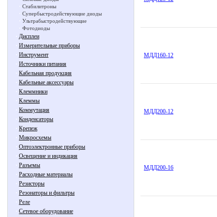
·
Стабилитроны
·
Супербыстродействующие диоды
·
Ультрабыстродействующие
·
Фотодиоды
·
Дисплеи
·
Измерительные приборы
·
Инструмент
МДД160-12
·
Источники питания
·
Кабельная продукция
·
Кабельные аксессуары
·
Клеммники
·
Клеммы
·
Коммутация
МДД200-12
·
Конденсаторы
·
Крепеж
·
Микросхемы
·
Оптоэлектронные приборы
·
Освещение и индикация
·
Разъемы
МДД200-16
·
Расходные материалы
·
Резисторы
·
Резонаторы и фильтры
·
Реле
·
Сетевое оборудование