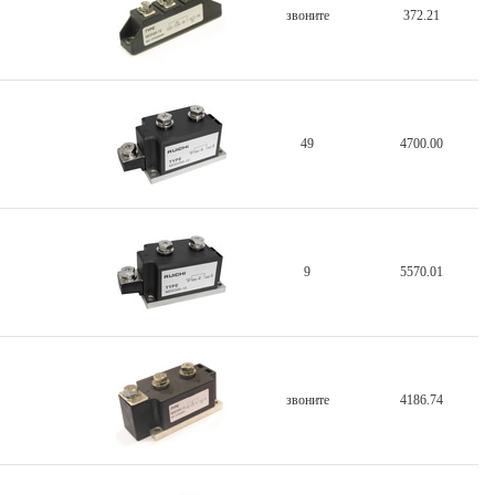
звоните
372.21
49
4700.00
9
5570.01
звоните
4186.74