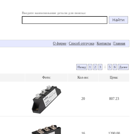
Введите наименование детали для поиска:
О фирме
|
Способ отгрузки
|
Контакты
|
Главная
Назад
1
2
3
4
5
6
Далее
Фото:
Кол-во:
Цена:
20
807.23
16
1200.00