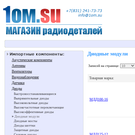
Диодные модули
·
Акустические компоненты
·
Антенны
Записей на странице:
·
Вентиляторы
·
Видеонаблюдение
Товарная марка:
·
Датчики
·
Диоды
·
Быстровосстанавливающиеся
·
Выпрямительные диоды
МДД100-16
·
Высоковольтные диоды
·
Высокочастотные переключающие
·
Высокоэффективные диоды
»
Диодные модули
·
Диодные мосты
·
Диоды шоттки
·
Защитные диоды
·
МДД125-12
Силовые диоды